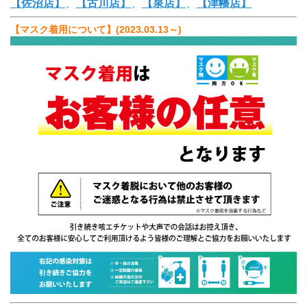
【佐沼店】
、
【古川店】
、
【泉店】
、
【津幡店】
【マスク着用について】(2023.03.13～)